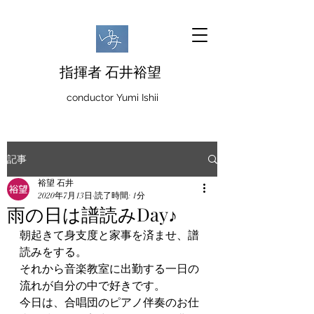
指揮者 石井裕望
conductor Yumi Ishii
記事
裕望 石井
2020年7月13日
読了時間: 1分
雨の日は譜読みDay♪
朝起きて身支度と家事を済ませ、譜
読みをする。
それから音楽教室に出勤する一日の
流れが自分の中で好きです。
今日は、合唱団のピアノ伴奏のお仕